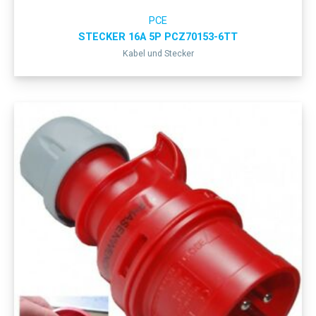
PCE
STECKER 16A 5P PCZ70153-6TT
Kabel und Stecker