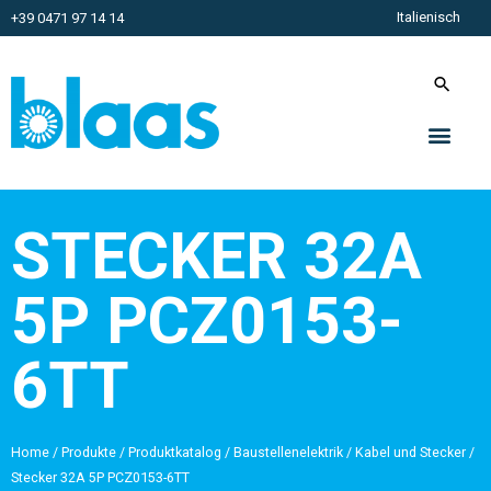
Italienisch
+39 0471 97 14 14
STECKER 32A
5P PCZ0153-
6TT
Home
/
Produkte
/
Produktkatalog
/
Baustellenelektrik
/
Kabel und Stecker
/
Stecker 32A 5P PCZ0153-6TT