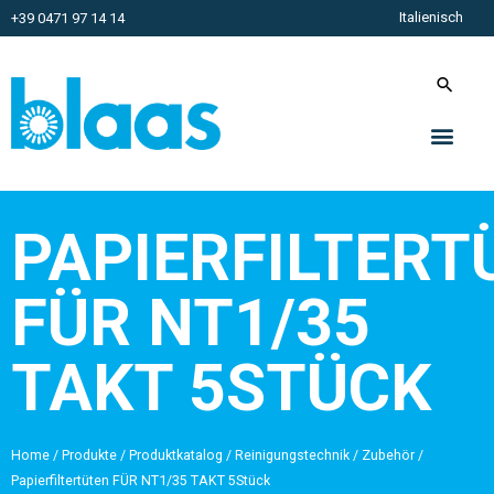
Italienisch
+39 0471 97 14 14
PAPIERFILTERT
FÜR NT1/35
TAKT 5STÜCK
Home
/
Produkte
/
Produktkatalog
/
Reinigungstechnik
/
Zubehör
/
Papierfiltertüten FÜR NT1/35 TAKT 5Stück