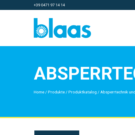
+39 0471 97 14 14
ABSPERRTE
Home
/
Produkte
/
Produktkatalog
/
Absperrtechnik und