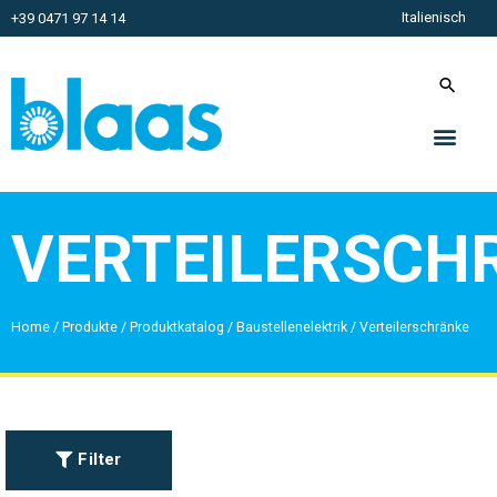
Italienisch
+39 0471 97 14 14
VERTEILERSCH
Home
/
Produkte
/
Produktkatalog
/
Baustellenelektrik
/
Verteilerschränke
Filter