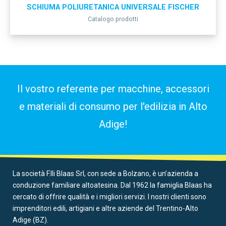
SCHIUMA POLIURETANICA UNIVERSALE FISCHER
Catalogo prodotti
Il vostro referente per macchine, accessori
e materiali di consumo per l'edilizia in Alto
Adige!
La società F.lli Blaas Srl, con sede a Bolzano, è un’azienda a
conduzione familiare altoatesina. Dal 1962 la famiglia Blaas ha
cercato di offrire qualità e i migliori servizi. I nostri clienti sono
imprenditori edili, artigiani e altre aziende del Trentino-Alto
Adige (BZ).