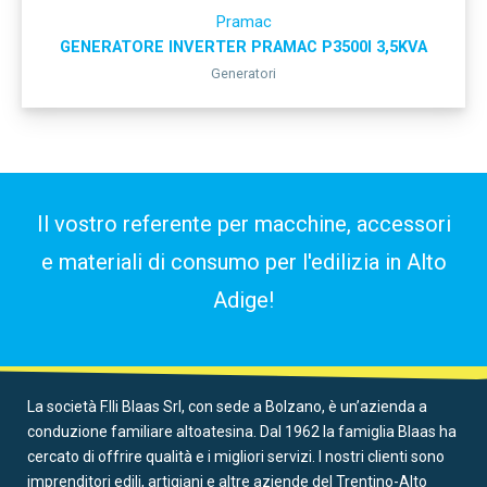
Pramac
GENERATORE INVERTER PRAMAC P3500I 3,5KVA
Generatori
Il vostro referente per macchine, accessori
e materiali di consumo per l'edilizia in Alto
Adige!
La società F.lli Blaas Srl, con sede a Bolzano, è un’azienda a
conduzione familiare altoatesina. Dal 1962 la famiglia Blaas ha
cercato di offrire qualità e i migliori servizi. I nostri clienti sono
imprenditori edili, artigiani e altre aziende del Trentino-Alto