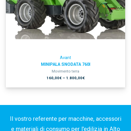
Avant
MINIPALA SNODATA 760I
Movimento terra
160,00
€
–
1.800,00
€
Il vostro referente per macchine, accessori
e materiali di consumo per l'edilizia in Alto