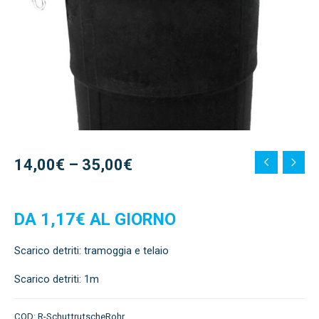
14,00
€
–
35,00
€
DA 1,17€ AL GIORNO
Scarico detriti: tramoggia e telaio
Scarico detriti: 1m
COD:
R-SchuttrutscheRohr