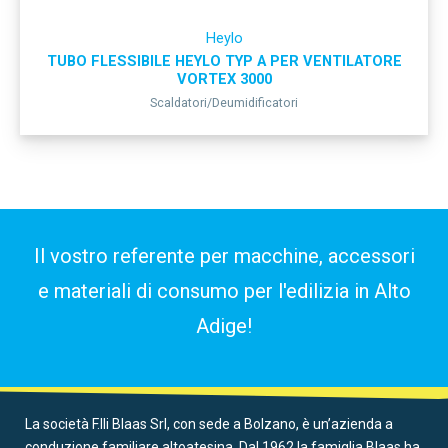
Heylo
TUBO FLESSIBILE HEYLO TYP A PER VENTILATORE
VORTEX 3000
Scaldatori/Deumidificatori
Il vostro referente per macchine, accessori
e materiali di consumo per l'edilizia in Alto
Adige!
La società F.lli Blaas Srl, con sede a Bolzano, è un’azienda a
conduzione familiare altoatesina. Dal 1962 la famiglia Blaas ha