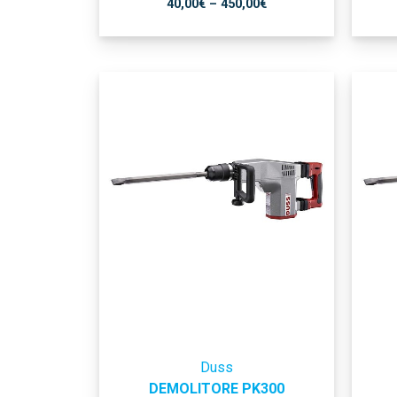
40,00
€
–
450,00
€
Duss
DEMOLITORE PK300