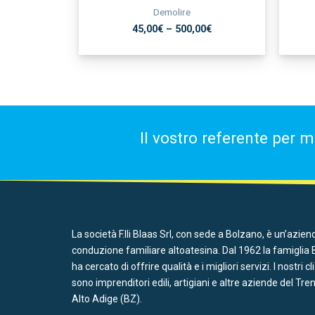
Demolire
45,00
€
–
500,00
€
Il vostro referente per m
La società F.lli Blaas Srl, con sede a Bolzano, è un’azien
conduzione familiare altoatesina. Dal 1962 la famiglia 
ha cercato di offrire qualità e i migliori servizi. I nostri cl
sono imprenditori edili, artigiani e altre aziende del Tre
Alto Adige (BZ).