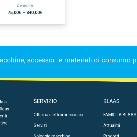
Demolire
75,00
€
–
840,00
€
acchine, accessori e materiali di consumo per
SERVIZIO
BLAAS
da a
Blaas
Officina elettromeccanica
FAMIGLIA BLAAS
ienti
ntino-
Servizi
Attualitá
Noleggio macchine
Prodotti