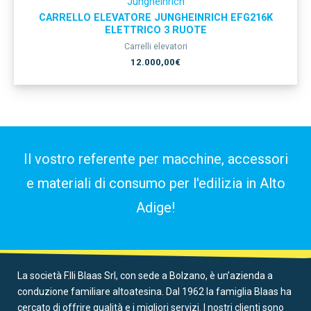
Jungheinrich
CARRELLO ELEVATORE JUNGHEINRICH EFG216K
ELETTRICO 3 RUOTE
Carrelli elevatori
12.000,00
€
Il vostro referente per macchine, accessori
e materiali di consumo per l'edilizia in Alto
Adige!
La società F.lli Blaas Srl, con sede a Bolzano, è un’azienda a
conduzione familiare altoatesina. Dal 1962 la famiglia Blaas ha
cercato di offrire qualità e i migliori servizi. I nostri clienti sono