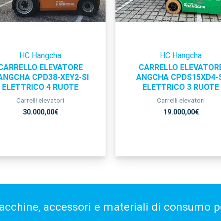
HC Hangcha
HC Hangcha
CARRELLO ELEVATORE
CARRELLO ELEVATOR
ANGCHA CPD38-XEY2-SI
ANGCHA CPDS15XD4-S
ELETTRICO 4 RUOTE
ELETTRICO 3 RUOTE
Carrelli elevatori
Carrelli elevatori
30.000,00
€
19.000,00
€
acchine, accessori e materiali di consumo per