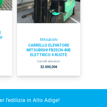
E
I
Mitsubishi
CARRELLO ELEVATORE
MITSUBISHI FB25CN-80E
ELETTRICO 4 RUOTE
Carrelli elevatori
32.000,00
€
 l'edilizia in Alto Adige!