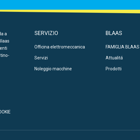
SERVIZIO
BLAAS
da a
Blaas
Officina elettromeccanica
FAMIGLIA BLAAS
ienti
ntino-
Servizi
Attualitá
Noleggio macchine
Prodotti
OOKIE