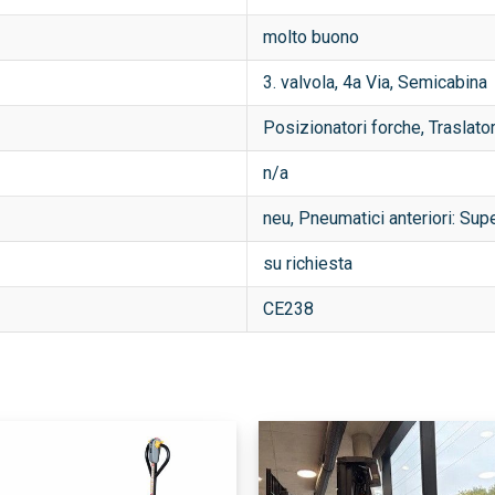
molto buono
3. valvola, 4a Via, Semicabina
Posizionatori forche, Traslator
n/a
neu, Pneumatici anteriori: Sup
su richiesta
CE238