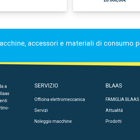
20.000,00
€
acchine, accessori e materiali di consumo per
SERVIZIO
BLAAS
da a
Blaas
Officina elettromeccanica
FAMIGLIA BLAAS
ienti
ntino-
Servizi
Attualitá
Noleggio macchine
Prodotti