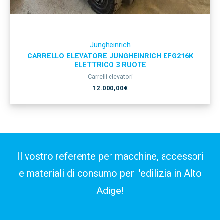
Jungheinrich
CARRELLO ELEVATORE JUNGHEINRICH EFG216K
ELETTRICO 3 RUOTE
Carrelli elevatori
12.000,00
€
Il vostro referente per macchine, accessori
e materiali di consumo per l'edilizia in Alto
Adige!