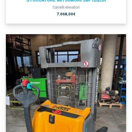
STOCCATORE MITSUBISHI SBP12QLDI
Carrelli elevatori
7.068,00
€