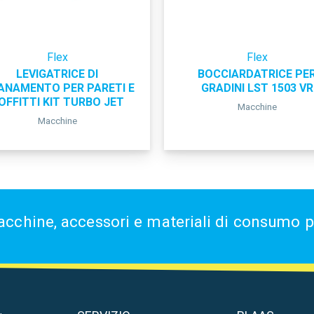
Flex
Flex
LEVIGATRICE DI
BOCCIARDATRICE PE
ANAMENTO PER PARETI E
GRADINI LST 1503 VR
OFFITTI KIT TURBO JET
Macchine
Macchine
acchine, accessori e materiali di consumo per