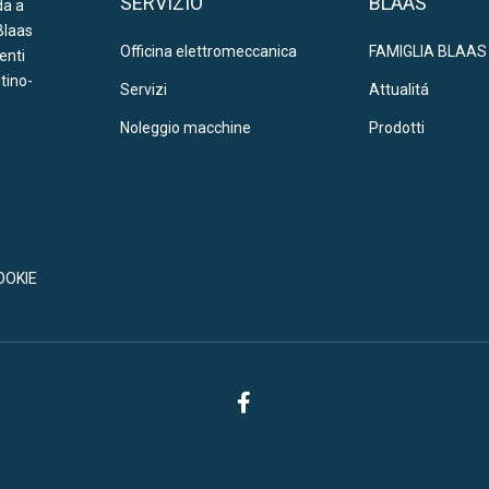
SERVIZIO
BLAAS
da a
Blaas
Officina elettromeccanica
FAMIGLIA BLAAS
ienti
ntino-
Servizi
Attualitá
Noleggio macchine
Prodotti
OOKIE