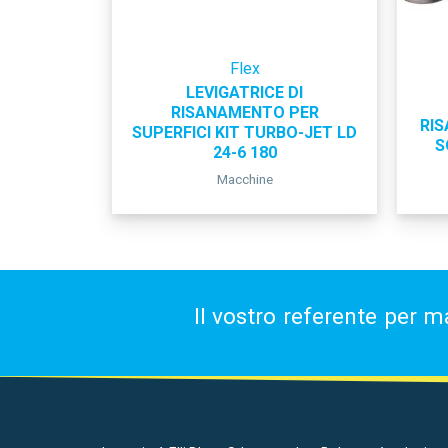
Flex
LEVIGATRICE DI
RISANAMENTO PER
RIS
SUPERFICI KIT TURBO-JET LD
S
24-6 180
Macchine
Il vostro referente per m