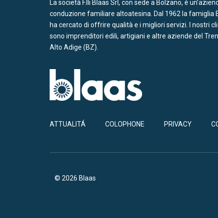
La società F.lli Blaas Srl, con sede a Bolzano, è un’azien
conduzione familiare altoatesina. Dal 1962 la famiglia 
ha cercato di offrire qualità e i migliori servizi. I nostri cl
sono imprenditori edili, artigiani e altre aziende del Tre
Alto Adige (BZ).
ATTUALITÁ
COLOPHONE
PRIVACY
C
© 2026 Blaas