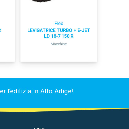
Flex
R
LEVIGATRICE TURBO + E-JET
LD 18-7 150 R
Macchine
 l'edilizia in Alto Adige!