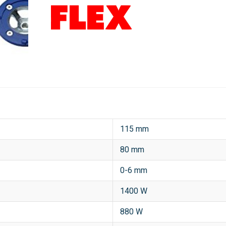
115 mm
80 mm
0-6 mm
1400 W
880 W