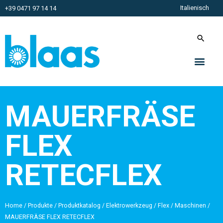
Italienisch
+39 0471 97 14 14
MAUERFRÄSE
FLEX
RETECFLEX
Home
/
Produkte
/
Produktkatalog
/
Elektrowerkzeug
/
Flex
/
Maschinen
/
MAUERFRÄSE FLEX RETECFLEX