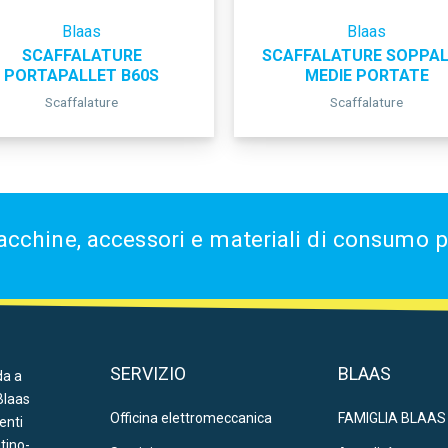
Blaas
Blaas
SCAFFALATURE
SCAFFALATURE SOPPA
PORTAPALLET B60S
MEDIE PORTATE
Scaffalature
Scaffalature
acchine, accessori e materiali di consumo per
SERVIZIO
BLAAS
da a
Blaas
Officina elettromeccanica
FAMIGLIA BLAAS
ienti
ntino-