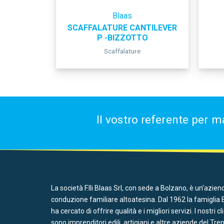
Blaas
SCAFFALATURE CANTILEVER
P -BIZZOTTO
Scaffalature
Il vostro referente per m
La società F.lli Blaas Srl, con sede a Bolzano, è un’azien
conduzione familiare altoatesina. Dal 1962 la famiglia 
ha cercato di offrire qualità e i migliori servizi. I nostri cl
sono imprenditori edili, artigiani e altre aziende del Tre