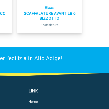
Blaas
LCO
SCAFFALATURE AVANT LB 6
BIZZOTTO
Scaffalature
 l'edilizia in Alto Adige!
LINK
Home