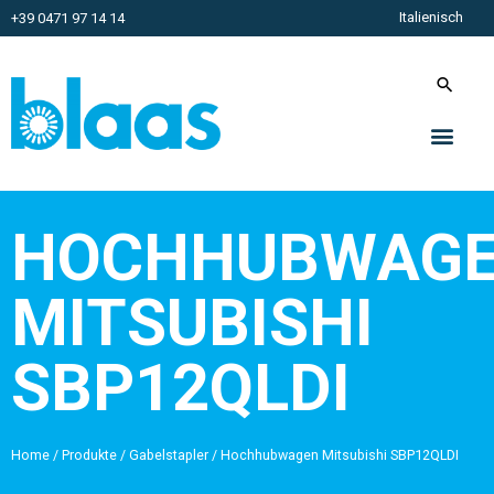
Italienisch
+39 0471 97 14 14
HOCHHUBWAG
MITSUBISHI
SBP12QLDI
Home
/
Produkte
/
Gabelstapler
/
Hochhubwagen Mitsubishi SBP12QLDI