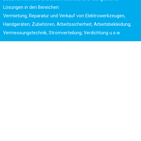
Lösungen in den Bereichen:
Vermietung, Reparatur und Verkauf von Elektrowerkzeugen,
Handgeräten; Zubehören, Arbeitssicherheit, Arbeitsbekleidung,
Vermessungstechnik, Stromverteilung, Verdichtung u.s.w.
Die Spezialisierung auf den Bedarf des Bau- und
Baunebengewerbes in Kombination mit unserem umfangreichen
Mietpark an Maschinen und Geräten und unserer erfahrenen
Servicewerkstatt garantiert einen Rundumservice für unseren
Kunden.
Die Kombination aus Konzentration auf das Bau- und
Baunebengewerbe im Bereich der Elektrowerkzeuge sowie der
kleineren Baugeräte und Ansprechpartner für den Service in
einem, ist in der Region wohl einzigartig.
Von der Reparaturwerkstatt bis zum spezialisierten Anbieter für
das Bau und Baunebengewerbe sowie die Industrie. So könnte