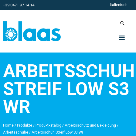
Italienisch
+39 0471 97 14 14
ARBEITSSCHUH
STREIF LOW S3
WR
Home
/
Produkte
/
Produktkatalog
/
Arbeitsschutz und Bekleidung
/
Arbeitsschuhe
/
Arbeitsschuh Streif Low S3 Wr