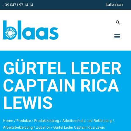
Italienisch
+39 0471 97 14 14
GÜRTEL LEDER
CAPTAIN RICA
LEWIS
Home
/
Produkte
/
Produktkatalog
/
Arbeitsschutz und Bekleidung
/
Arbeitsbekleidung
/
Zubehör
/
Gürtel Leder Captain Rica Lewis