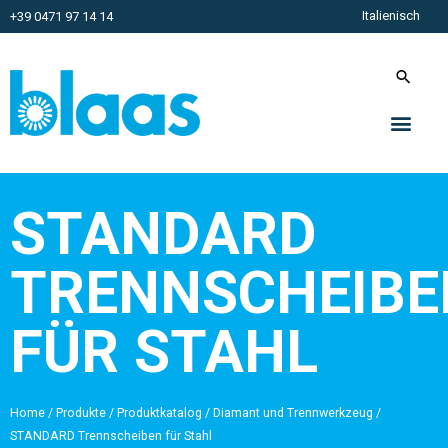
Italienisch
+39 0471 97 14 14
STANDARD
TRENNSCHEIBE
FÜR STAHL
Home
/
Produkte
/
Produktkatalog
/
Diamant und Trennwerkzeug
/
STANDARD Trennscheiben für Stahl