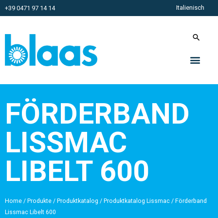
Italienisch
+39 0471 97 14 14
FÖRDERBAND
LISSMAC
LIBELT 600
Home
/
Produkte
/
Produktkatalog
/
Produktkatalog Lissmac
/
Förderband
Lissmac Libelt 600