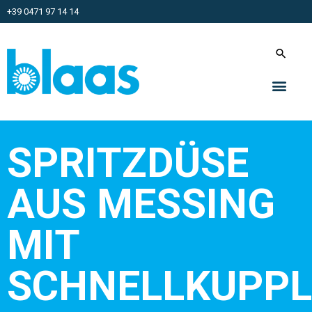
+39 0471 97 14 14
SPRITZDÜSE
AUS MESSING
MIT
SCHNELLKUPP