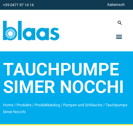
Italienisch
+39 0471 97 14 14
TAUCHPUMPE
SIMER NOCCHI
Home
/
Produkte
/
Produktkatalog
/
Pumpen und Schläuche
/
Tauchpumpe
Simer Nocchi