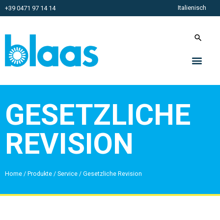
Italienisch
+39 0471 97 14 14
GESETZLICHE
REVISION
Home
/
Produkte
/
Service
/
Gesetzliche Revision