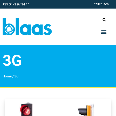
Italienisch
+39 0471 97 14 14
3G
Home
/
3G