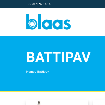
+39 0471 97 14 14
BATTIPAV
Home
/
Battipav