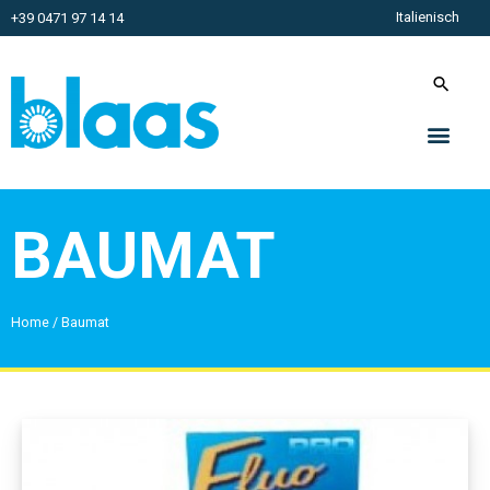
Italienisch
+39 0471 97 14 14
BAUMAT
Home
/
Baumat