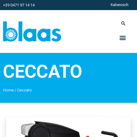
Italienisch
+39 0471 97 14 14
CECCATO
Home
/
Ceccato