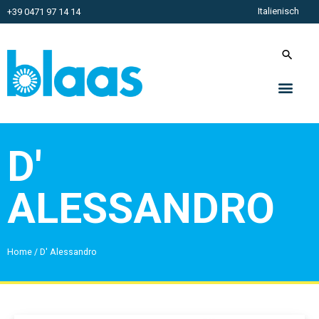
Italienisch
+39 0471 97 14 14
D'
ALESSANDRO
Home
/
D' Alessandro