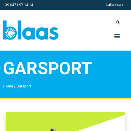
Italienisch
+39 0471 97 14 14
GARSPORT
Home
/
Garsport