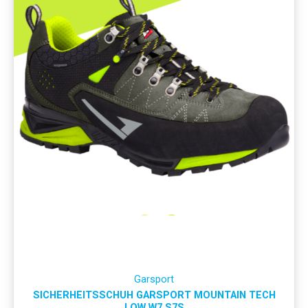
Garsport
SICHERHEITSSCHUH GARSPORT MOUNTAIN TECH
LOW W7 S7S