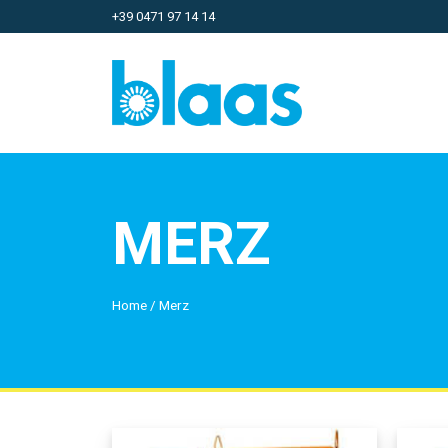
+39 0471 97 14 14
MERZ
Home
/
Merz