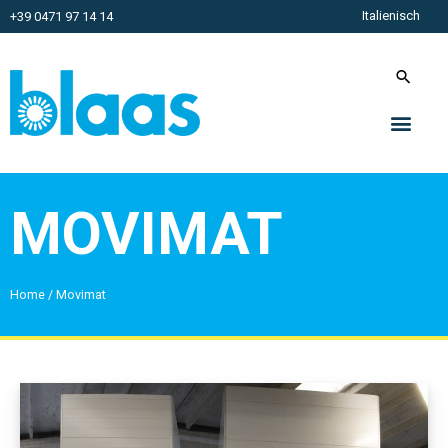
Italienisch
+39 0471 97 14 14
MOVIMAT
Home
/
Movimat