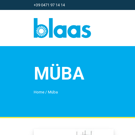
+39 0471 97 14 14
MÜBA
Home
/
Müba