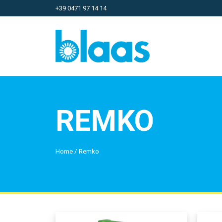
+39 0471 97 14 14
REMKO
Home
/
Remko