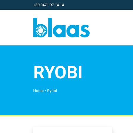
+39 0471 97 14 14
RYOBI
Home
/
Ryobi