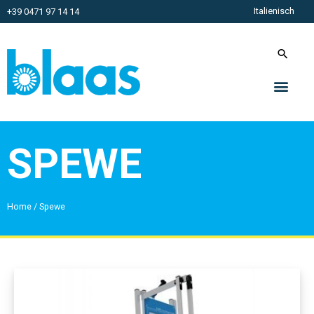
Italienisch
+39 0471 97 14 14
SPEWE
Home
/
Spewe