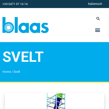
Italienisch
+39 0471 97 14 14
SVELT
Home
/
Svelt