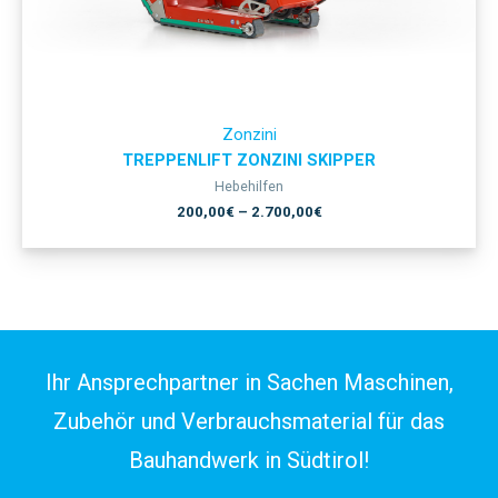
Zonzini
TREPPENLIFT ZONZINI SKIPPER
Hebehilfen
200,00
€
–
2.700,00
€
Ihr Ansprechpartner in Sachen Maschinen,
Zubehör und Verbrauchsmaterial für das
Bauhandwerk in Südtirol!