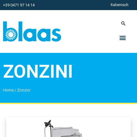
Italienisch
+39 0471 97 14 14
ZONZINI
Home
/
Zonzini