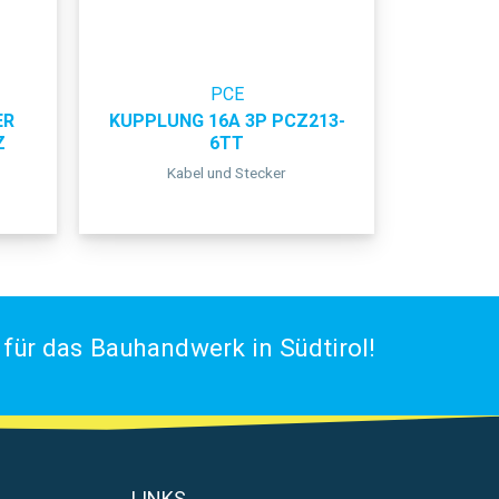
PCE
ER
KUPPLUNG 16A 3P PCZ213-
Z
6TT
Kabel und Stecker
für das Bauhandwerk in Südtirol!
LINKS