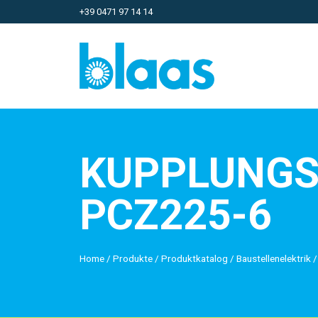
+39 0471 97 14 14
KUPPLUNGS
PCZ225-6
Home
/
Produkte
/
Produktkatalog
/
Baustellenelektrik