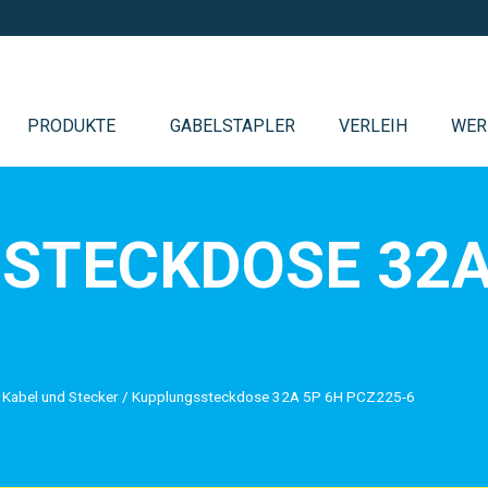
PRODUKTE
GABELSTAPLER
VERLEIH
WER
STECKDOSE 32A
/
Kabel und Stecker
/
Kupplungssteckdose 32A 5P 6H PCZ225-6