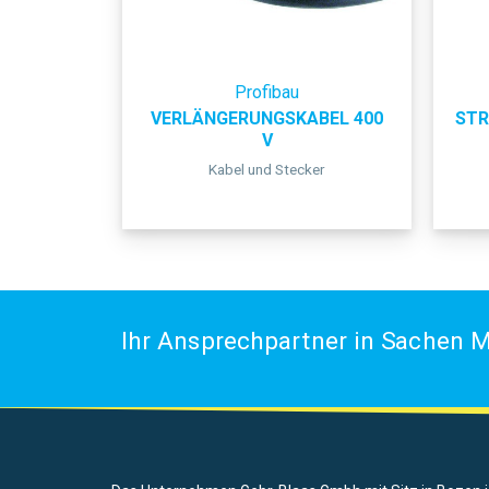
Profibau
VERLÄNGERUNGSKABEL 400
STR
V
Kabel und Stecker
Ihr Ansprechpartner in Sachen M