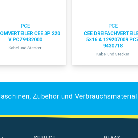
PCE
PCE
OMVERTEILER CEE 3P 220
CEE DREIFACHVERTEIL
V PCZ9432000
5×16 A 129207009 PC
9430718
Kabel und Stecker
Kabel und Stecker
aschinen, Zubehör und Verbrauchsmaterial 
SERVICE
BLAAS