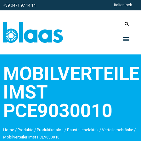
Italienisch
+39 0471 97 14 14
MOBILVERTEILE
IMST
PCE9030010
Home
/
Produkte
/
Produktkatalog
/
Baustellenelektrik
/
Verteilerschränke
/
Mobilverteiler Imst PCE9030010