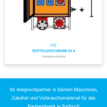
PCE
VERTEILERSCHRANK 63 A
Verteilerschränke
Ihr Ansprechpartner in Sachen Maschinen,
Zubehör und Verbrauchsmaterial für das
Bauhandwerk in Südtirol!