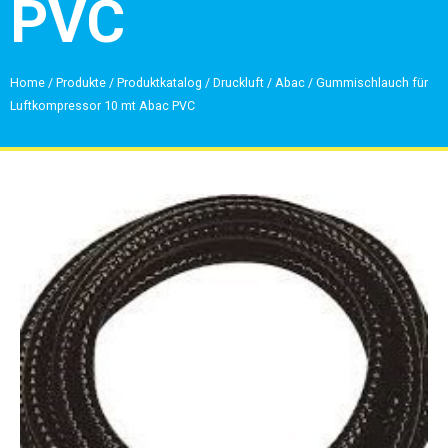
PVC
Home
/
Produkte
/
Produktkatalog
/
Druckluft
/
Abac
/
Gummischlauch für
Luftkompressor 10 mt Abac PVC