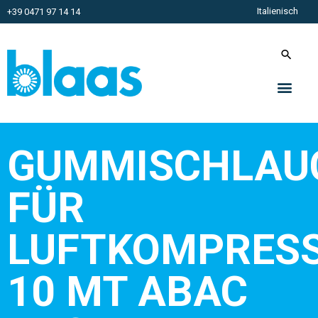
Italienisch
+39 0471 97 14 14
GUMMISCHLAU
FÜR
LUFTKOMPRES
10 MT ABAC