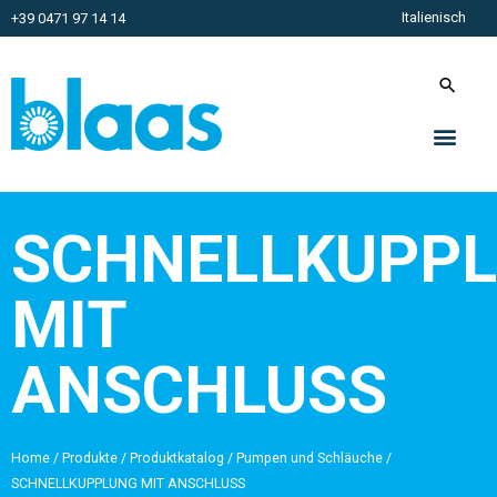
Italienisch
+39 0471 97 14 14
SCHNELLKUPP
MIT
ANSCHLUSS
Home
/
Produkte
/
Produktkatalog
/
Pumpen und Schläuche
/
SCHNELLKUPPLUNG MIT ANSCHLUSS