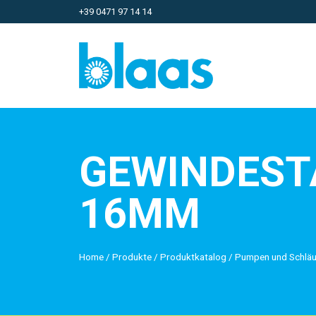
+39 0471 97 14 14
GEWINDEST
16MM
Home
/
Produkte
/
Produktkatalog
/
Pumpen und Schlä