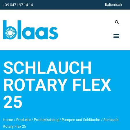
Italienisch
+39 0471 97 14 14
SCHLAUCH
ROTARY FLEX
25
Home
/
Produkte
/
Produktkatalog
/
Pumpen und Schläuche
/
Schlauch
Rotary Flex 25