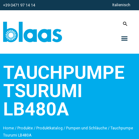
Italienisch
+39 0471 97 14 14
TAUCHPUMPE
TSURUMI
LB480A
Home
/
Produkte
/
Produktkatalog
/
Pumpen und Schläuche
/
Tauchpumpe
Tsurumi LB480A