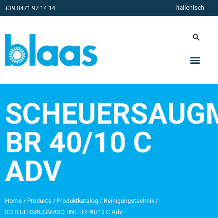
Italienisch
+39 0471 97 14 14
SCHEUERSAUG
BR 40/10 C
ADV
Home
/
Produkte
/
Produktkatalog
/
Reinigungstechnik
/
SCHEUERSAUGMASCHINE BR 40/10 C Adv