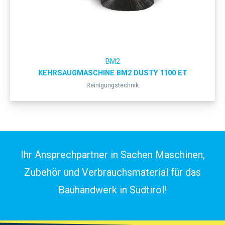
BM2
KEHRSAUGMASCHINE BM2 DUSTY 1100 ET
Reinigungstechnik
Ihr Ansprechpartner in Sachen Maschinen,
Zubehör und Verbrauchsmaterial für das
Bauhandwerk in Südtirol!