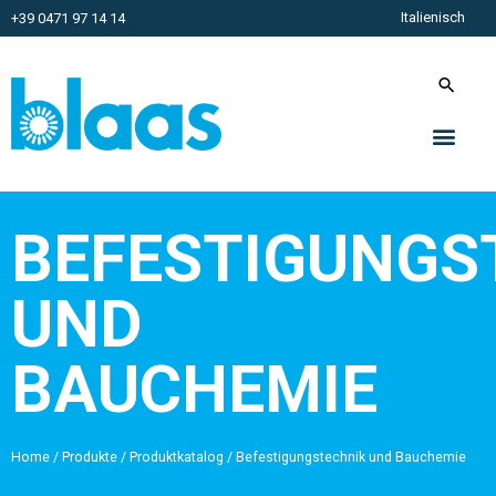
Italienisch
+39 0471 97 14 14
BEFESTIGUNGS
UND
BAUCHEMIE
Home
/
Produkte
/
Produktkatalog
/
Befestigungstechnik und Bauchemie