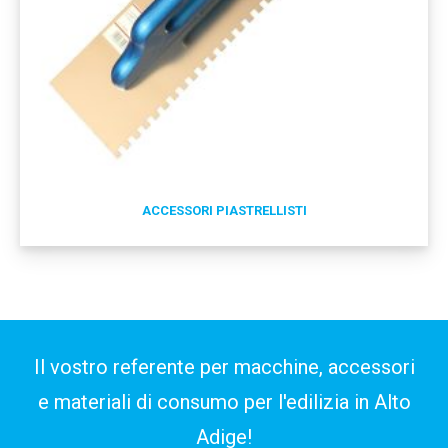
ACCESSORI PIASTRELLISTI
Il vostro referente per macchine, accessori
e materiali di consumo per l'edilizia in Alto
Adige!