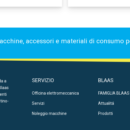
acchine, accessori e materiali di consumo per
SERVIZIO
BLAAS
da a
Blaas
Officina elettromeccanica
FAMIGLIA BLAAS
ienti
ntino-
Servizi
Attualitá
Noleggio macchine
Prodotti